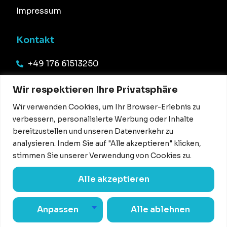
Impressum
Kontakt
+49 176 61513250
info@office54.de
Wir respektieren Ihre Privatsphäre
Haselünner Str. 13,
Wir verwenden Cookies, um Ihr Browser-Erlebnis zu
49844 Bawinkel
verbessern, personalisierte Werbung oder Inhalte
bereitzustellen und unseren Datenverkehr zu
analysieren. Indem Sie auf "Alle akzeptieren" klicken,
stimmen Sie unserer Verwendung von Cookies zu.
Alle akzeptieren
Copyright © 2024 office54. All Right Reserved.
Anpassen
Alle ablehnen
German