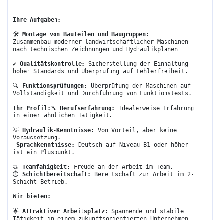
Ihre Aufgaben:
🛠️ 
Montage von Bauteilen und Baugruppen:
Zusammenbau moderner landwirtschaftlicher Maschinen 
nach technischen Zeichnungen und Hydraulikplänen
✔️ 
Qualitätskontrolle:
 Sicherstellung der Einhaltung 
hoher Standards und Überprüfung auf Fehlerfreiheit.
🔍 
Funktionsprüfungen:
 Überprüfung der Maschinen auf 
Vollständigkeit und Durchführung von Funktionstests.
Ihr Profil:
🔧 
Berufserfahrung:
 Idealerweise Erfahrung 
in einer ähnlichen Tätigkeit.
💡 
Hydraulik-Kenntnisse:
 Von Vorteil, aber keine 
Voraussetzung.
Sprachkenntnisse:
 Deutsch auf Niveau B1 oder höher 
ist ein Pluspunkt.
🤝 
Teamfähigkeit:
 Freude an der Arbeit im Team.
⏱️ 
Schichtbereitschaft:
 Bereitschaft zur Arbeit im 2-
Schicht-Betrieb.
Wir bieten:
🌟 
Attraktiver Arbeitsplatz:
 Spannende und stabile 
Tätigkeit in einem zukunftsorientierten Unternehmen.