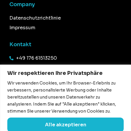
Company
Datenschutzrichtlinie
Impressum
Kontakt
+49 176 61513250
info@office54.de
Wir respektieren Ihre Privatsphäre
Haselünner Str. 13,
Wir verwenden Cookies, um Ihr Browser-Erlebnis zu
49844 Bawinkel
verbessern, personalisierte Werbung oder Inhalte
bereitzustellen und unseren Datenverkehr zu
analysieren. Indem Sie auf "Alle akzeptieren" klicken,
stimmen Sie unserer Verwendung von Cookies zu.
Alle akzeptieren
Copyright © 2024 office54. All Right Reserved.